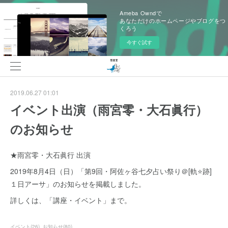
Ameba Owndで
あなただけのホームページやブログをつ
くろう
今すぐ試す
2019.06.27 01:01
イベント出演（雨宮零・大石眞行）
のお知らせ
★雨宮零・大石眞行 出演
2019年8月4日（日）「第9回・阿佐ヶ谷七夕占い祭り＠[軌⭐️跡]
１日アーサ」のお知らせを掲載しました。
詳しくは、「講座・イベント」まで。
イベント
(
26
)
お知らせ
(
80
)