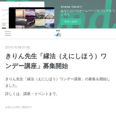
Ameba Owndで
あなただけのホームページやブログをつ
くろう
今すぐ試す
2019.10.08 01:42
きりん先生「縁法（えにしほう）ワ
ンデー講座」募集開始
きりん先生「縁法（えにしほう）ワンデー講座」の募集を開始し
ました。
詳しくは、講座・イベントまで。
お知らせ
(
80
)
講座
(
47
)