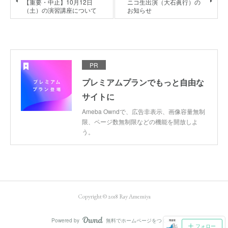
【重要・中止】10月12日
ニコ生出演（大石眞行）の
（土）の演習講座について
お知らせ
PR
プレミアムプランでもっと自由な
サイトに
Ameba Owndで、広告非表示、画像容量無制
限、ページ数無制限などの機能を開放しよ
う。
Copyright © 2018 Ray Amemiya
Powered by
無料でホームページをつくろう
AmebaOwnd
フォロー