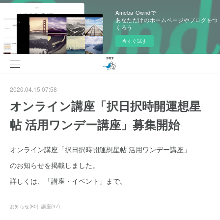
Ameba Owndで
あなただけのホームページやブログをつ
くろう
今すぐ試す
2020.04.15 07:58
オンライン講座「択日択時開運想星
帖 活用ワンデー講座」募集開始
オンライン講座「択日択時開運想星帖 活用ワンデー講座」
のお知らせを掲載しました。
詳しくは、「講座・イベント」まで。
お知らせ
(
80
)
講座
(
47
)