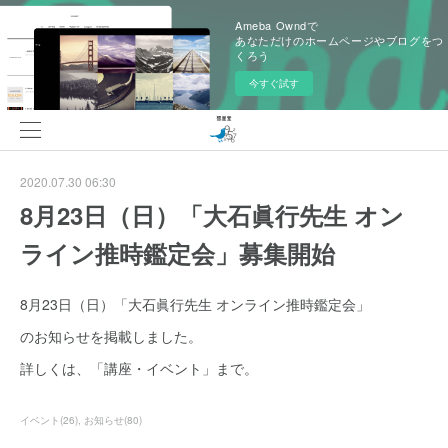
Ameba Owndで
あなただけのホームページやブログをつ
くろう
今すぐ試す
2020.07.30 06:30
8月23日（日）「大石眞行先生 オン
ライン推時鑑定会」募集開始
8月23日（日）「大石眞行先生 オンライン推時鑑定会」
のお知らせを掲載しました。
詳しくは、「講座・イベント」まで。
イベント
(
26
)
お知らせ
(
80
)