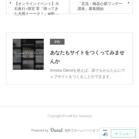
【オンラインイベント】大
「玄流・梅花心易ワンデー
石眞行×雨宮 零「帰ってき
講座」募集開始
た大雨トーーク！」with …
PR
あなたもサイトをつくってみませ
んか
Ameba Owndを使えば、誰でもかんたんにウ
ェブサイトをつくることができます。
Copyright © 2018 Ray Amemiya
Powered by
無料でホームページをつくろう
AmebaOwnd
フォロー