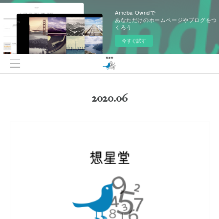
Ameba Owndで
あなただけのホームページやブログをつ
くろう
今すぐ試す
2020
.
06